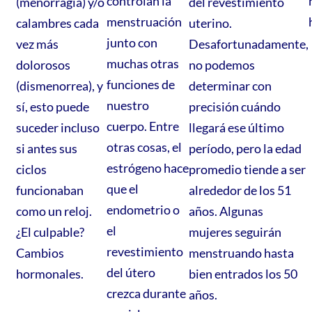
controlan la
(menorragia) y/o
del revestimiento
menstruación
calambres cada
uterino.
junto con
vez más
Desafortunadamente,
muchas otras
dolorosos
no podemos
funciones de
(dismenorrea), y
determinar con
nuestro
sí, esto puede
precisión cuándo
cuerpo. Entre
suceder incluso
llegará ese último
otras cosas, el
si antes sus
período, pero la edad
estrógeno hace
ciclos
promedio tiende a ser
que el
funcionaban
alrededor de los 51
endometrio o
como un reloj.
años. Algunas
el
¿El culpable?
mujeres seguirán
revestimiento
Cambios
menstruando hasta
del útero
hormonales.
bien entrados los 50
crezca durante
años.