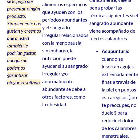
se le paga por
alimentos específicos
pena probar las
presentar ningún
que ayuden con los
técnicas siguientes si el
producto.
períodos abundantes
sangrado abundante
Simplemente nos
y el sangrado
gustan y creemos
viene acompañado de
irregular relacionados
que a usted
fuertes calambres.
con la menopausia;
también le
sin embargo, la
Acupuntura
:
podrían gustar,
nutrición puede
cuando se
aunque no
ayudar si su sangrado
insertan agujas
podemos
irregular y/o
extremadamente
garantizar
anormalmente
finas a través de
ningún resultado.
abundante se debe a
la piel en puntos
otros factores, como
estratégicos (¡no
la obesidad.
te preocupes, no
duele!) para
reducir el dolor
de los calambres
menstruales.