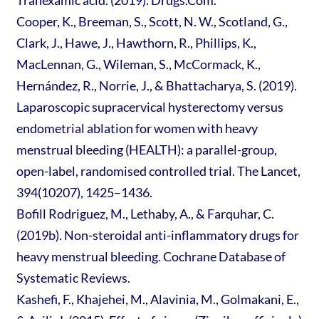
Tranexamic acid. (2019). Drugs.Com.
Cooper, K., Breeman, S., Scott, N. W., Scotland, G.,
Clark, J., Hawe, J., Hawthorn, R., Phillips, K.,
MacLennan, G., Wileman, S., McCormack, K.,
Hernández, R., Norrie, J., & Bhattacharya, S. (2019).
Laparoscopic supracervical hysterectomy versus
endometrial ablation for women with heavy
menstrual bleeding (HEALTH): a parallel-group,
open-label, randomised controlled trial. The Lancet,
394(10207), 1425–1436.
Bofill Rodriguez, M., Lethaby, A., & Farquhar, C.
(2019b). Non-steroidal anti-inflammatory drugs for
heavy menstrual bleeding. Cochrane Database of
Systematic Reviews.
Kashefi, F., Khajehei, M., Alavinia, M., Golmakani, E.,