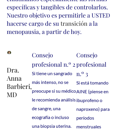
específicas y tangibles de controlarlos.
Nuestro objetivo es permitirle a USTED
hacerse cargo de su
transición
a la
menopausia, a partir de hoy.
Consejo
Consejo
profesional n.º 2
profesional
Dra.
n.º 3
Si tiene un sangrado
Anna
más intenso, no se
Si está tomando
Barbieri,
preocupe si su médico
AINE (piense en
MD
le recomienda análisis
ibuprofeno o
de sangre, una
naproxeno) para
ecografía o incluso
períodos
una biopsia uterina.
menstruales