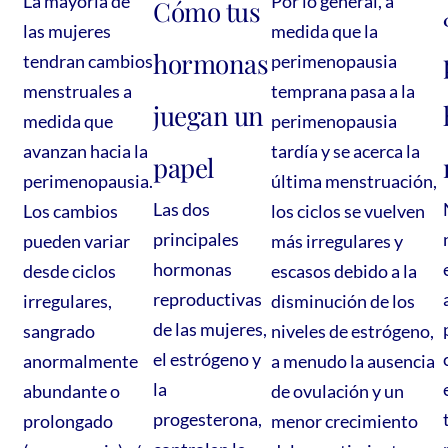
La mayoría de
Por lo general, a
Cómo tus
las mujeres
medida que la
hormonas
tendran cambios
perimenopausia
menstruales a
temprana pasa a la
juegan un
medida que
perimenopausia
avanzan hacia la
tardía y se acerca la
papel
perimenopausia.
última menstruación,
Las dos
Los cambios
los ciclos se vuelven
principales
pueden variar
más irregulares y
hormonas
desde ciclos
escasos debido a la
reproductivas
irregulares,
disminución de los
de las mujeres,
sangrado
niveles de estrógeno,
el estrógeno y
anormalmente
a menudo la ausencia
la
abundante o
de ovulación y un
progesterona,
prolongado
menor crecimiento