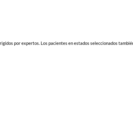
idos por expertos. Los pacientes en estados seleccionados también so
© 2024 Elektra Health |
Terms of Use
|
Privacy Policy